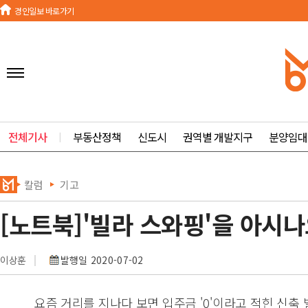
경인일보 바로가기
전체기사
ㅣ
부동산정책
신도시
권역별 개발지구
분양임대
칼럼
기고
[노트북]'빌라 스와핑'을 아시나
이상훈
발행일 2020-07-02
요즘 거리를 지나다 보면 입주금 '0'이라고 적힌 신축 