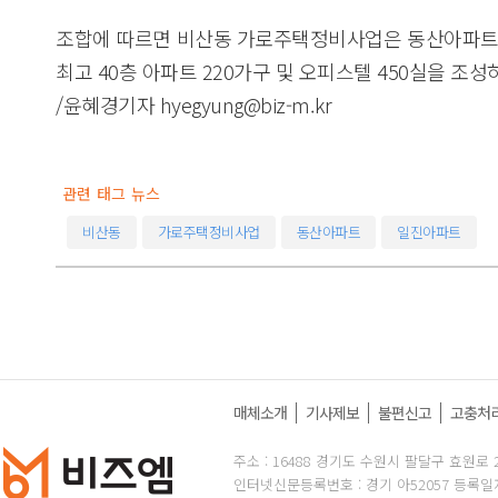
조합에 따르면 비산동 가로주택정비사업은 동산아파트
최고 40층 아파트 220가구 및 오피스텔 450실을 조
/윤혜경기자 hyegyung@biz-m.kr
관련 태그 뉴스
비산동
가로주택정비사업
동산아파트
일진아파트
매체소개
기사제보
불편신고
고충처
주소 : 16488 경기도 수원시 팔달구 효원로 2
인터넷신문등록번호 : 경기 아52057 등록일자 